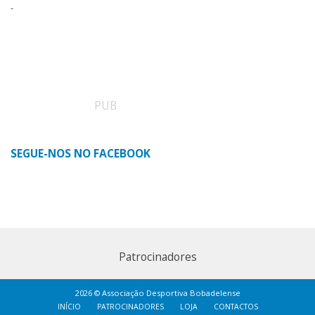
-
PUB
SEGUE-NOS NO FACEBOOK
Patrocinadores
2026 © Associação Desportiva Bobadelense
INÍCIO
PATROCINADORES
LOJA
CONTACTOS